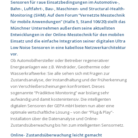
Sensoren für raue Einsatzbedingungen im Automotive-,
Bahn-, Luftfahrt-, Bau-, Maschinen- und Structural-Health-
Monitoring (SHM). Auf dem Forum “Vernetzte Messtechnik
für mobile Anwendungen” (Halle 5, Stand 106/20) stellt das
Münchner Unternehmen außerdem seine aktuellsten
Entwicklungen in der Online-Messtechnik für den mobilen
Einsatz und die einfache Integration seiner digitalen Ultra
Low Noise Sensoren in eine kabellose Netzwerkarchitektur
vor.
Ob Automobilhersteller oder Betreiber regenerativer
Energieanlagen wie z.B. Windräder, Geothermie oder
Wasserkraftwerke: Sie alle sehen sich mit Fragen zur
Zustandsanalyse, der Instandhaltung und der Früherkennung
von Verschleißerscheinungen konfrontiert. Dieses
sogenannte “Prädiktive Monitoring” war bislang sehr
aufwändig und damit kostenintensiv. Die intelligenten
digitalen Sensoren der GEPA mbH bieten nun aber eine
optimale wirtschaftliche Lösung – von der “Plug & Play”-
Installation über die Datenanalyse und Online-
Zustandsüberwachung bis hin zum intelligenten Sensornetz.
Online- Zustandsüberwachung leicht gemacht