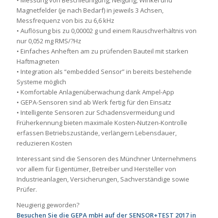
Magnetfelder (je nach Bedarf) in jeweils 3 Achsen,
Messfrequenz von bis zu 6,6 kHz
• Auflösung bis zu 0,00002 g und einem Rauschverhältnis von
nur 0,052 mg RMS/?Hz
• Einfaches Anheften am zu prüfenden Bauteil mit starken
Haftmagneten
• Integration als “embedded Sensor” in bereits bestehende
Systeme möglich
• Komfortable Anlagenüberwachung dank Ampel-App
• GEPA-Sensoren sind ab Werk fertig für den Einsatz
• Intelligente Sensoren zur Schadensvermeidung und
Früherkennung bieten maximale Kosten-Nutzen-Kontrolle
erfassen Betriebszustände, verlängern Lebensdauer,
reduzieren Kosten
Interessant sind die Sensoren des Münchner Unternehmens
vor allem für Eigentümer, Betreiber und Hersteller von
Industrieanlagen, Versicherungen, Sachverständige sowie
Prüfer.
Neugierig geworden?
Besuchen Sie die GEPA mbH auf der SENSOR+TEST 2017 in