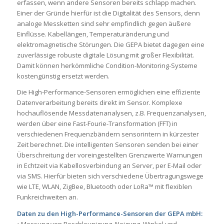
erfassen, wenn andere Sensoren bereits schlapp machen.
Einer der Gründe hierfür ist die Digitalität des Sensors, denn
analoge Messketten sind sehr empfindlich gegen äußere
Einflüsse. Kabellängen, Temperaturänderung und
elektromagnetische Störungen. Die GEPA bietet dagegen eine
zuverlässige robuste digitale Lösung mit großer Flexibilität.
Damit können herkömmliche Condition-Monitoring-Systeme
kostengünstig ersetzt werden.
Die High-Performance-Sensoren ermöglichen eine effiziente
Datenverarbeitung bereits direkt im Sensor. Komplexe
hochauflösende Messdatenanalysen, z.B. Frequenzanalysen,
werden über eine Fast-Fourie-Transformation (FFT) in
verschiedenen Frequenzbändern sensorintern in kürzester
Zeit berechnet. Die intelligenten Sensoren senden bei einer
Überschreitung der voreingestellten Grenzwerte Warnungen
in Echtzeit via Kabellosverbindung an Server, per E-Mail oder
via SMS. Hierfür bieten sich verschiedene Übertragungswege
wie LTE, WLAN, ZigBee, Bluetooth oder LoRa™ mit flexiblen
Funkreichweiten an.
Daten zu den High-Performance-Sensoren der GEPA mbH:
• Messung von Beschleunigung, Neigung, Winkel und