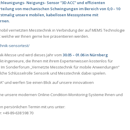
hleunigungs- Neigungs- Sensor “3D ACC” und effizienten
teilung von mechanischen Schwingungen im Bereich von 0,0 – 10
rstmalig unsere mobilen, kabellosen Messsysteme mit
rnen.
 mobil vernetzten Messtechnik in Verbindung der auf MEMS Technologie
 welche wir Ihnen gerne live präsentieren werden.
chnik-sensortest/
nik-Messe und wird dieses Jahr vom
30.05
– 01.06 in Nürnberg
jekt-Ingenieure, die Ihnen mit ihrem Expertenwissen kostenlos für
. Im Sonderforum „Vernetzte Messtechnik für mobile Anwendungen“
elche Schlüsselrolle Sensorik und Messtechnik dabei spielen.
” und werfen Sie einen Blick auf unsere innovativen
che unsere modernen Online-Condition-Monitoring-Systeme Ihnen und
en persönlichen Termin mit uns unter:
: +49-89-638 598 70