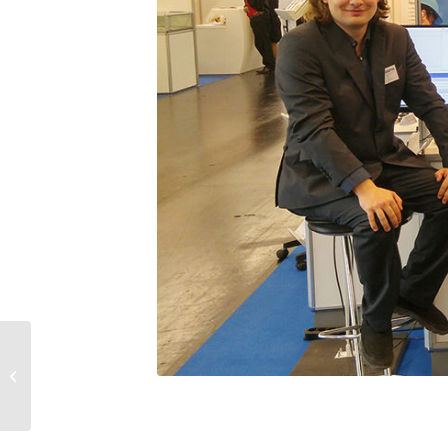
Next generation in IoT
for out of home
advertising