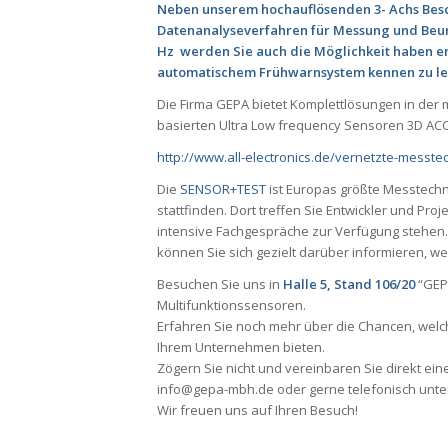
Neben unserem hochauflösenden 3- Achs Besc
Datenanalyseverfahren für Messung und Beur
Hz werden Sie auch die Möglichkeit haben e
automatischem Frühwarnsystem kennen zu le
Die Firma GEPA bietet Komplettlösungen in der
basierten Ultra Low frequency Sensoren 3D ACC
http://www.all-electronics.de/vernetzte-messte
Die
SENSOR+TEST
ist Europas größte Messtech
stattfinden. Dort treffen Sie Entwickler und Pro
intensive Fachgespräche zur Verfügung stehen
können Sie sich gezielt darüber informieren, w
Besuchen Sie uns in
Halle 5, Stand 106/20
“GEPA
Multifunktionssensoren.
Erfahren Sie noch mehr über die Chancen, wel
Ihrem Unternehmen bieten.
Zögern Sie nicht und vereinbaren Sie direkt ein
info@gepa-mbh.de oder gerne telefonisch unter
Wir freuen uns auf Ihren Besuch!