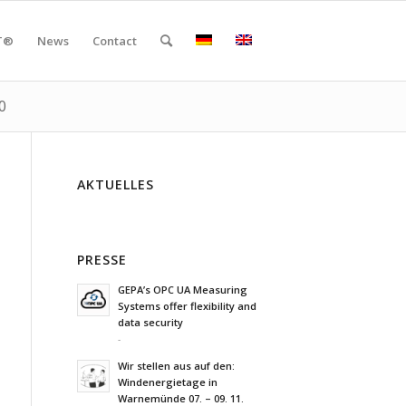
T®
News
Contact
0
AKTUELLES
PRESSE
GEPA’s OPC UA Measuring
Systems offer flexibility and
data security
-
Wir stellen aus auf den:
Windenergietage in
Warnemünde 07. – 09. 11.