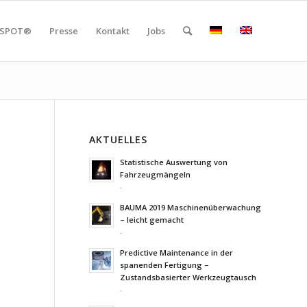
SPOT®
Presse
Kontakt
Jobs
AKTUELLES
Statistische Auswertung von
Fahrzeugmängeln
-
BAUMA 2019 Maschinenüberwachung
– leicht gemacht
-
Predictive Maintenance in der
spanenden Fertigung –
Zustandsbasierter Werkzeugtausch
-