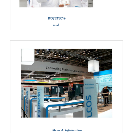
WOTSPOT®
med
Messe &
Information