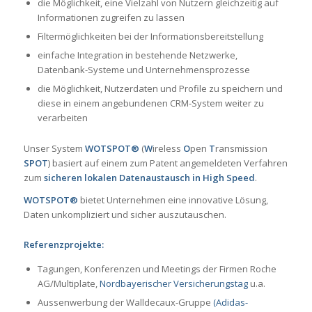
die Möglichkeit, eine Vielzahl von Nutzern gleichzeitig auf
Informationen zugreifen zu lassen
Filtermöglichkeiten bei der Informationsbereitstellung
einfache Integration in bestehende Netzwerke,
Datenbank-Systeme und Unternehmensprozesse
die Möglichkeit, Nutzerdaten und Profile zu speichern und
diese in einem angebundenen CRM-System weiter zu
verarbeiten
Unser System
WOTSPOT®
(
W
ireless
O
pen
T
ransmission
SPOT
) basiert auf einem zum Patent angemeldeten Verfahren
zum
sicheren lokalen Datenaustausch in High Speed
.
WOTSPOT®
bietet Unternehmen eine innovative Lösung,
Daten unkompliziert und sicher auszutauschen.
Referenzprojekte:
Tagungen, Konferenzen und Meetings der Firmen Roche
AG/Multiplate,
Nordbayerischer Versicherungstag
u.a.
Aussenwerbung der Walldecaux-Gruppe
(Adidas-