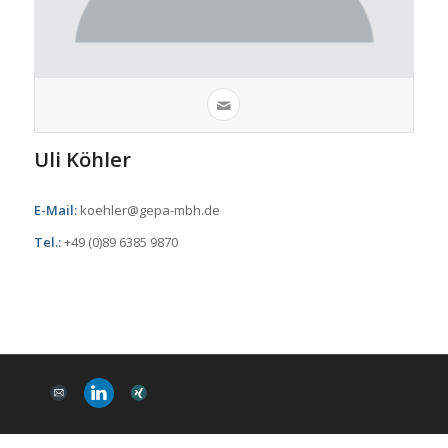
Uli Köhler
E-Mail:
koehler@gepa-mbh.de
Tel.:
+49 (0)89 6385 9870