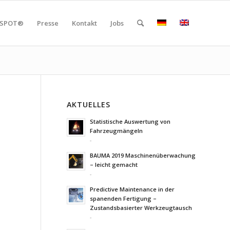
SPOT®
Presse
Kontakt
Jobs
AKTUELLES
Statistische Auswertung von
Fahrzeugmängeln
-
BAUMA 2019 Maschinenüberwachung
– leicht gemacht
-
Predictive Maintenance in der
spanenden Fertigung –
Zustandsbasierter Werkzeugtausch
-