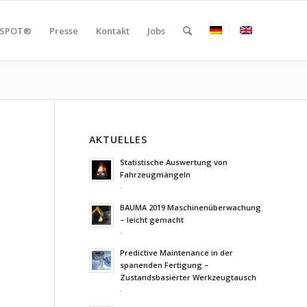
SPOT®
Presse
Kontakt
Jobs
AKTUELLES
Statistische Auswertung von
Fahrzeugmängeln
-
BAUMA 2019 Maschinenüberwachung
– leicht gemacht
-
Predictive Maintenance in der
spanenden Fertigung –
Zustandsbasierter Werkzeugtausch
-