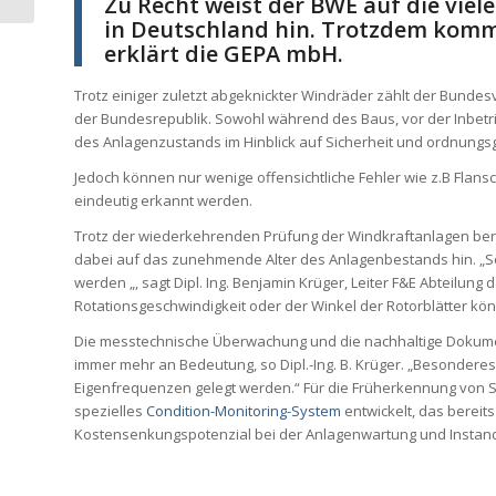
Zu Recht weist der BWE auf die vie
in Deutschland hin. Trotzdem komm
erklärt die GEPA mbH.
Trotz einiger zuletzt abgeknickter Windräder zählt der Bund
der Bundesrepublik. Sowohl während des Baus, vor der Inbetri
des Anlagenzustands im Hinblick auf Sicherheit und ordnungsge
Jedoch können nur wenige offensichtliche Fehler wie z.B Flans
eindeutig erkannt werden.
Trotz der wiederkehrenden Prüfung der Windkraftanlagen ber
dabei auf das zunehmende Alter des Anlagenbestands hin. „
werden „, sagt Dipl. Ing. Benjamin Krüger, Leiter F&E Abteil
Rotationsgeschwindigkeit oder der Winkel der Rotorblätter k
Die messtechnische Überwachung und die nachhaltige Dokume
immer mehr an Bedeutung, so Dipl.-Ing. B. Krüger. „Besonder
Eigenfrequenzen gelegt werden.“ Für die Früherkennung von 
spezielles
Condition-Monitoring-System
entwickelt, das bereit
Kostensenkungspotenzial bei der Anlagenwartung und Instand