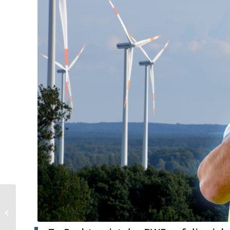
„Next Generation“ –
Intelligente-
Multifunktionale-
Sensoren