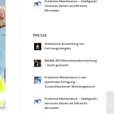
Predictive Maintenance – Intelligente
Sensoren dienen als hilfreiche
Allrounder
-
PRESSE
Statistische Auswertung von
Fahrzeugmängeln
-
BAUMA 2019 Maschinenüberwachung
– leicht gemacht
-
Predictive Maintenance in der
spanenden Fertigung –
Zustandsbasierter Werkzeugtausch
-
Predictive Maintenance – Intelligente
Sensoren dienen als hilfreiche
Allrounder
-