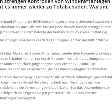
len strengen Kontrollen von Windkraftanlagen
t es immer wieder zu Totalschäden. Warum,
esverband Windenergie (BWE) diese Anlagen zu den sichersten Bauwerken 
ebnahme als auch alle zwei bis vier Jahre danach fänden strenge Kontrol
mäße Wartung statt, betonte der Verband kürzlich in einer Mitteilung.
chklaffungen oder Risse durch die Prüfung im Rahmen der DiBt Richtlinie
ichteten Medien in diesem Winter immer wieder über Havarien und wiese
Solche Schäden können nur durch Messtechnische Untersuchungen erkan
ung des Münchner Schwingungsanalyse-Spezialisten GEPA mbH. Die
önnen Resonanzen verursachen, die das Bauwerk langfristig schwächen.
ntation der Schwingungscharakteristik an Windkraftanlagen gewinnt da
es Augenmerk sollte auf die alterungsbedingten Veränderungen der
Schäden und die Vermeidung von Ausfallzeiten hat das Unternehmen ein
s erfolgreich an einigen Anlagen getestet wurde und das enorme
haltung aufgezeigt hat.