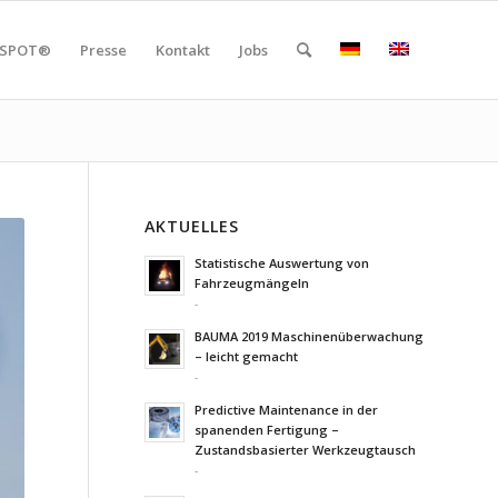
SPOT®
Presse
Kontakt
Jobs
AKTUELLES
Statistische Auswertung von
Fahrzeugmängeln
-
BAUMA 2019 Maschinenüberwachung
– leicht gemacht
-
Predictive Maintenance in der
spanenden Fertigung –
Zustandsbasierter Werkzeugtausch
-