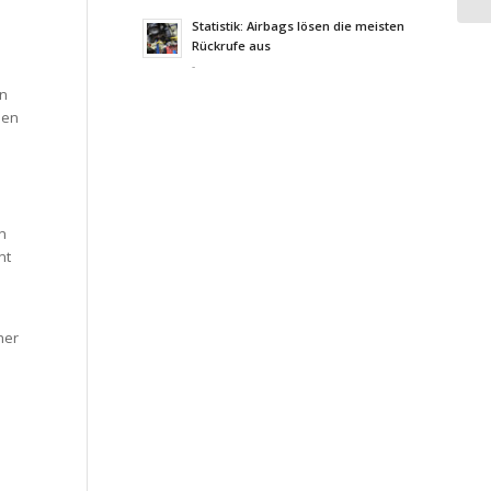
Statistik: Airbags lösen die meisten
Rückrufe aus
-
in
len
n
nt
her