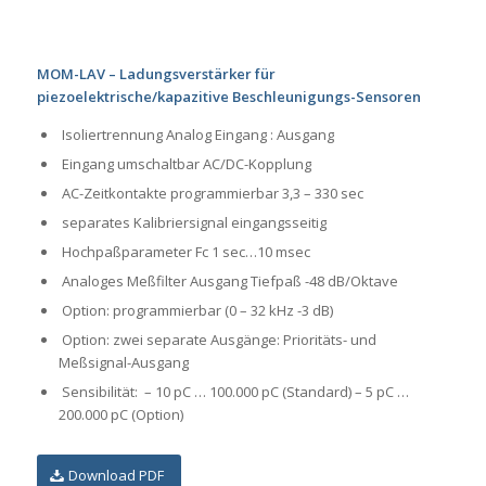
MOM-LAV – Ladungsverstärker für
piezoelektrische/kapazitive Beschleunigungs-Sensoren
Isoliertrennung Analog Eingang : Ausgang
Eingang umschaltbar AC/DC-Kopplung
AC-Zeitkontakte programmierbar 3,3 – 330 sec
separates Kalibriersignal eingangsseitig
Hochpaßparameter Fc 1 sec…10 msec
Analoges Meßfilter Ausgang Tiefpaß -48 dB/Oktave
Option: programmierbar (0 – 32 kHz -3 dB)
Option: zwei separate Ausgänge: Prioritäts- und
Meßsignal-Ausgang
Sensibilität: – 10 pC … 100.000 pC (Standard) – 5 pC …
200.000 pC (Option)
Download PDF